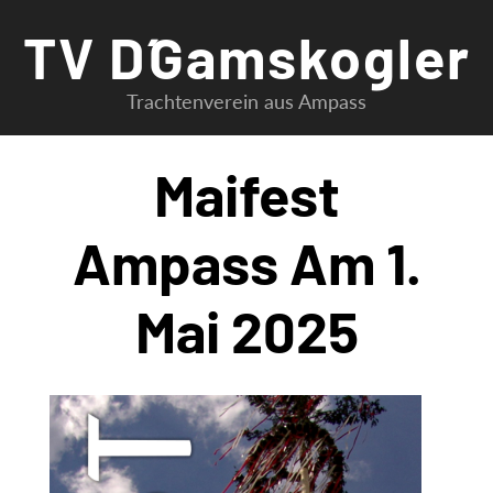
Zum
TV D´Gamskogler
Inhalt
springen
Trachtenverein aus Ampass
Maifest
Ampass Am 1.
Mai 2025